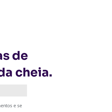
as de
a cheia.
entos e se