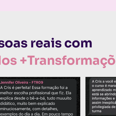
soas reais com
dos +Transformaç