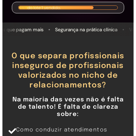
De R$ 197.00 por
76%
do lote 1 vendido.
R$ 29.00
am mais
•
Segurança na prática clínica
•
Valorização da 
O que separa profissionais
inseguros de profissionais
valorizados no nicho de
relacionamentos?
Na maioria das vezes não é falta
de talento! É falta de clareza
sobre:
Como conduzir atendimentos