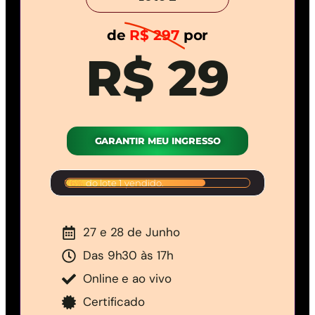
de
R$ 297
por
R$ 29
GARANTIR MEU INGRESSO
De R$ 197.00 por
76%
do lote 1 vendido.
R$ 29.00
27 e 28 de Junho
Das 9h30 às 17h
Online e ao vivo
Certificado