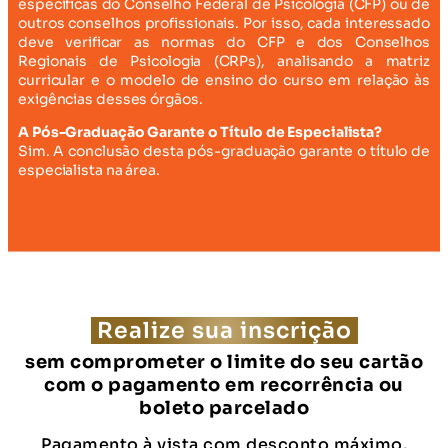
específicas do Conselho Federal de Psicologia (CFP) ou de
outros conselhos profissionais. Por isso, cada interessado
deve verificar as normas do CFP e dos Conselhos
Regionais de Psicologia (CRPs), analisando a matriz
curricular e o modelo de ensino do curso em relação às
exigências desses órgãos.
A Pós-Graduação Garante o Título de Especialista?
Sim. A conclusão desta pós-graduação garante o título de
especialista na área.
Realize sua inscrição
sem comprometer o limite do seu cartão
com o pagamento em recorrência ou
boleto parcelado
Pagamento à vista com desconto máximo.