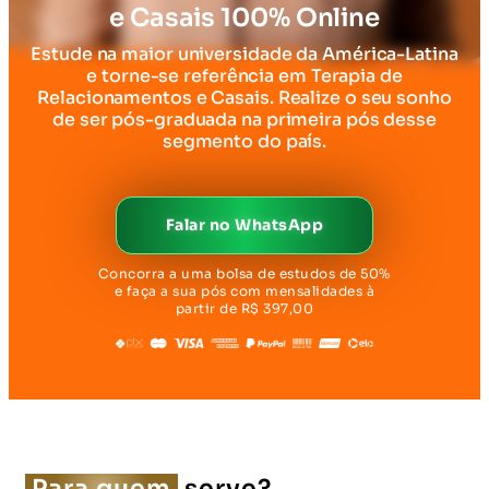
e Casais 100% Online
Estude na maior universidade da América-Latina
e torne-se referência em Terapia de
Relacionamentos e Casais. Realize o seu sonho
de ser pós-graduada na primeira pós desse
segmento do país.
Falar no WhatsApp
Concorra a uma bolsa de estudos de 50%
e faça a sua pós com mensalidades à
partir de R$ 397,00
Para quem
serve?