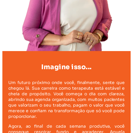
Imagine isso...
Um futuro próximo onde você, finalmente, sente que
chegou lá. Sua carreira como terapeuta está estável e
cheia de propósito. Você começa o dia com clareza,
abrindo sua agenda organizada, com muitos pacientes
que valorizam o seu trabalho, pagam o valor que você
merece e confiam na transformação que só você pode
proporcionar.
Agora, ao final de cada semana produtiva, você
consegue respirar fundo e agradecer. Aquela